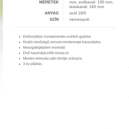
MÉRETEK
mm; evőkanál: 190 mm;
teáskanál: 160 mm
ANYAG
acél 18/0
SZÍN
nemesacél
Elsőosztályú rozsdamentes acélból gyártva.
Kiváló minőségű sorozat mindennapi használatra.
Mosogatógépben mosható.
Első használat előtt mossa el.
Minden elmosás után törölje szárazra.
3 év jótállás.