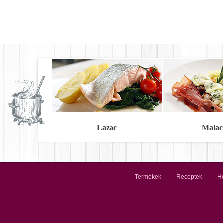
Lazac
Malac
Termékek
Receptek
Ho