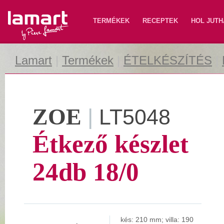
Lamart
TERMÉKEK
RECEPTEK
HOL JUTH
Lamart
|
Termékek
|
ÉTELKÉSZÍTÉS
|
ZOE
|
LT5048
Étkező készlet
24db 18/0
kés: 210 mm; villa: 190