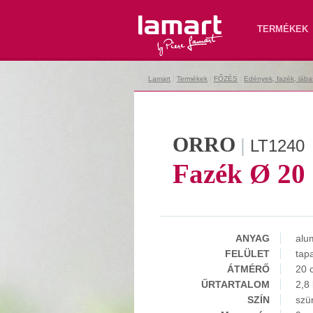
Lamart
TERMÉKEK
Lamart
|
Termékek
|
FŐZÉS
|
Edények, fazék, lába
ORRO
|
LT1240
Fazék Ø 20
ANYAG
alu
FELÜLET
tap
ÁTMÉRŐ
20 
ŰRTARTALOM
2,8 
SZÍN
szü