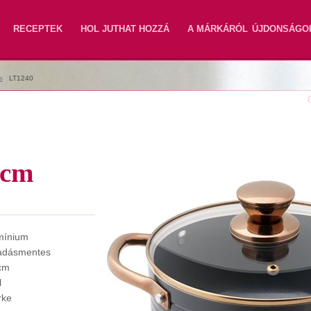
RECEPTEK
HOL JUTHAT HOZZÁ
A MÁRKÁRÓL
ÚJDONSÁGO
s
|
LT1240
 cm
mínium
adásmentes
cm
l
rke