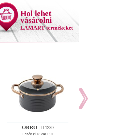
Hol lehet
vásárolni
LAMART termékeket
ORRO
ORRO
|
LT1239
|
LT1241
Fazék Ø 18 cm 1,9 l
Fazék Ø 24 cm ø24 cm