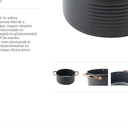
m
t. Az edény
 amely ellenáll a
ljjal, nagyon elegáns
nkcionalitás és
vegből és gőzkimenetből
 PFOA-mentes
 nem párolognak el
hőmérsékletnek és
éges főzést jelent.