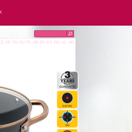
K
CZ
SK
EN
HU
PL
HR
RU
ES
RO
UZ
AR