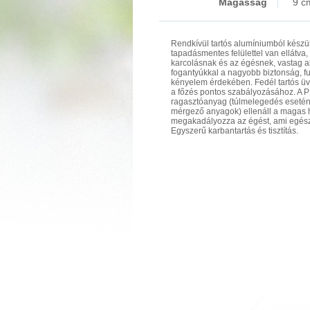
Magasság
9 c
Rendkívül tartós alumíniumból készül
tapadásmentes felülettel van ellátva,
karcolásnak és az égésnek, vastag a
fogantyúkkal a nagyobb biztonság, fu
kényelem érdekében. Fedél tartós ü
a főzés pontos szabályozásához. A
ragasztóanyag (túlmelegedés esetén
mérgező anyagok) ellenáll a magas 
megakadályozza az égést, ami egészs
Egyszerű karbantartás és tisztítás.