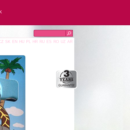
K
CZ
SK
EN
HU
PL
HR
RU
ES
RO
UZ
AR