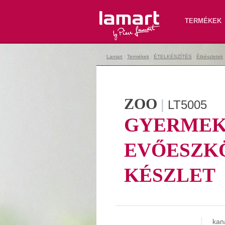
Lamart
TERMÉKEK
Lamart
|
Termékek
|
ÉTELKÉSZÍTÉS
|
Étkészletek
ZOO
|
LT5005
GYERME
EVŐESZK
KÉSZLET
kan