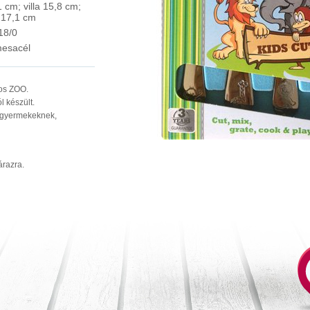
 cm; villa 15,8 cm;
 17,1 cm
18/0
esacél
os ZOO.
 készült.
t gyermekeknek,
árazra.