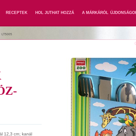
RECEPTEK
HOL JUTHAT HOZZÁ
A MÁRKÁRÓL
ÚJDONSÁGO
|
LT5005
K
ÖZ-
ál 12,3 cm; kanál