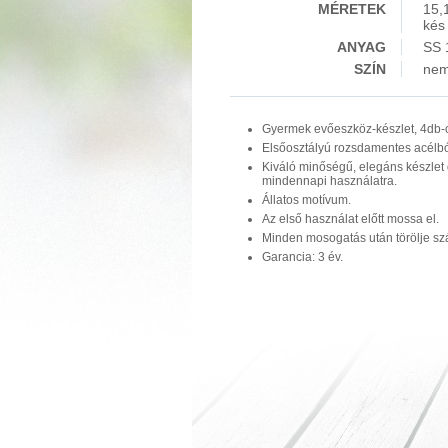
MÉRETEK
15,1
kés
ANYAG
SS 
SZÍN
nem
Gyermek evőeszköz-készlet, 4db-
Elsőosztályú rozsdamentes acélból
Kiváló minőségű, elegáns készle
mindennapi használatra.
Állatos motívum.
Az első használat előtt mossa el.
Minden mosogatás után törölje sz
Garancia: 3 év.