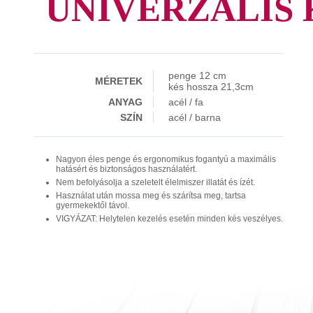
UNIVERZÁLIS 
penge 12 cm
MÉRETEK
kés hossza 21,3cm
ANYAG
acél / fa
SZÍN
acél / barna
Nagyon éles penge és ergonomikus fogantyú a maximális
hatásért és biztonságos használatért.
Nem befolyásolja a szeletelt élelmiszer illatát és ízét.
Használat után mossa meg és szárítsa meg, tartsa
gyermekektől távol.
VIGYÁZAT: Helytelen kezelés esetén minden kés veszélyes.