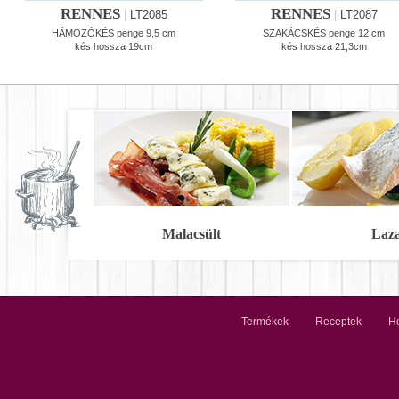
RENNES
RENNES
|
LT2085
|
LT2087
HÁMOZÓKÉS penge 9,5 cm
SZAKÁCSKÉS penge 12 cm
kés hossza 19cm
kés hossza 21,3cm
Malacsült
Laz
Termékek
Receptek
Ho