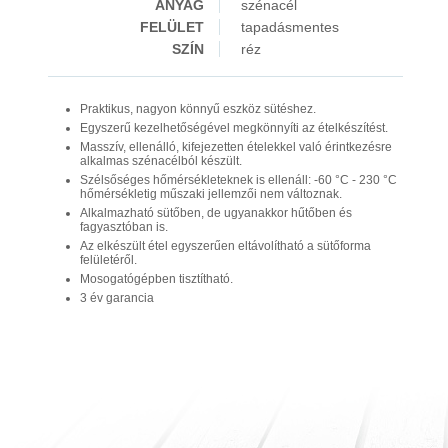
ANYAG
szénacél
FELÜLET
tapadásmentes
SZÍN
réz
Praktikus, nagyon könnyű eszköz sütéshez.
Egyszerű kezelhetőségével megkönnyíti az ételkészítést.
Masszív, ellenálló, kifejezetten ételekkel való érintkezésre
alkalmas szénacélból készült.
Szélsőséges hőmérsékleteknek is ellenáll: -60 °C - 230 °C
hőmérsékletig műszaki jellemzői nem változnak.
Alkalmazható sütőben, de ugyanakkor hűtőben és
fagyasztóban is.
Az elkészült étel egyszerűen eltávolítható a sütőforma
felületéről.
Mosogatógépben tisztítható.
3 év garancia