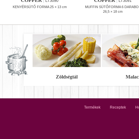
COPPER
COPPER
|
LT3090
|
LT3091
KENYÉRSÜTŐ FORMA 25 × 13 cm
MUFFIN SÜTŐFORMA 6 DARABO
26,5 × 18 cm
Zöldségtál
Malac
Termékek
Receptek
Ho