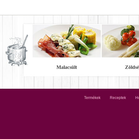
Malacsült
Zöldsé
Termékek
Receptek
Ho