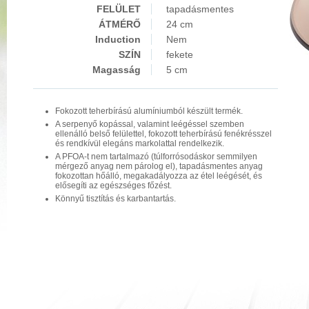
FELÜLET
tapadásmentes
ÁTMÉRŐ
24 cm
Induction
Nem
SZÍN
fekete
Magasság
5 cm
Fokozott teherbírású alumíniumból készült termék.
A serpenyő kopással, valamint leégéssel szemben
ellenálló belső felülettel, fokozott teherbírású fenékrésszel
és rendkívül elegáns markolattal rendelkezik.
A PFOA-t nem tartalmazó (túlforrósodáskor semmilyen
mérgező anyag nem párolog el), tapadásmentes anyag
fokozottan hőálló, megakadályozza az étel leégését, és
elősegíti az egészséges főzést.
Könnyű tisztítás és karbantartás.