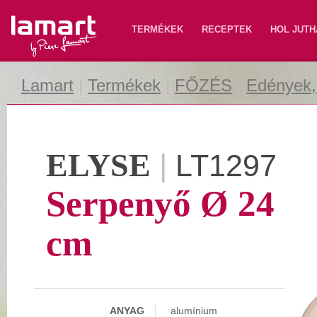
Lamart
TERMÉKEK
RECEPTEK
HOL JUTH
Lamart
|
Termékek
|
FŐZÉS
|
Edények, 
ELYSE
|
LT1297
Serpenyő Ø 24
cm
ANYAG
alumínium