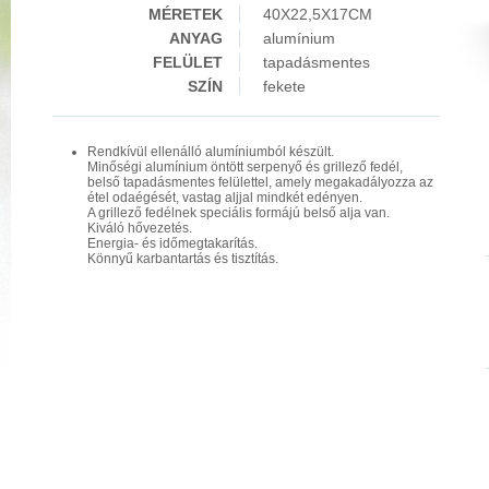
MÉRETEK
40X22,5X17CM
ANYAG
alumínium
FELÜLET
tapadásmentes
SZÍN
fekete
Rendkívül ellenálló alumíniumból készült.
Minőségi alumínium öntött serpenyő és grillező fedél,
belső tapadásmentes felülettel, amely megakadályozza az
étel odaégését, vastag aljjal mindkét edényen.
A grillező fedélnek speciális formájú belső alja van.
Kiváló hővezetés.
Energia- és időmegtakarítás.
Könnyű karbantartás és tisztítás.