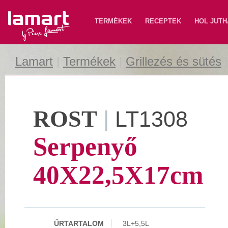
Lamart
TERMÉKEK
RECEPTEK
HOL JUTH
Lamart
|
Termékek
|
Grillezés és sütés
ROST
|
LT1308
Serpenyő
40X22,5X17cm
ŰRTARTALOM
3L+5,5L