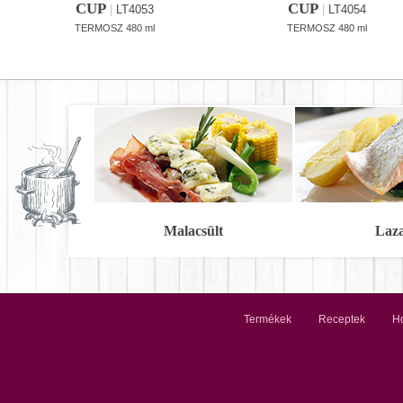
CUP
CUP
|
LT4053
|
LT4054
TERMOSZ 480 ml
TERMOSZ 480 ml
Malacsült
Laz
Termékek
Receptek
Ho