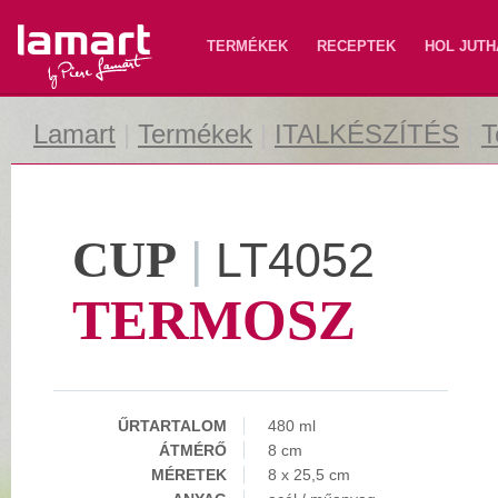
Lamart
TERMÉKEK
RECEPTEK
HOL JUTH
Lamart
|
Termékek
|
ITALKÉSZÍTÉS
|
T
CUP
|
LT4052
TERMOSZ
ŰRTARTALOM
480 ml
ÁTMÉRŐ
8 cm
MÉRETEK
8 x 25,5 cm