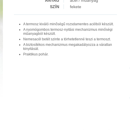
ANYAG
acél / műanyag
SZÍN
fekete
A termosz kiváló minőségű rozsdamentes acélból készült.
A nyomógombos termosz-nyitási mechanizmus minőségi
műanyagból készült.
Nemesacél betét szinte a törhetetlenné teszi a termoszt.
A biztosítékos mechanizmus megakadályozza a váratlan
kinyitását.
Praktikus pohár.