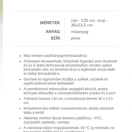
rúd - 130 cm; mop -
MÉRETEK
36x13,5 cm
ANYAG
műanyag
SZÍN
piros
Mop minden padlóanyag felmosásához.
A könnyen kicsavarható, kihúzható fogantyú alsó részének
és az X alakú felmosónak köszönhetően minden sarkot
könnyedén elér, és lehetővé teszi a legkisebb részecskék
és foltok felszedését is.
Gyorsan és egyszerűen tisztítja a székek, asztalok és
egyéb bútorok körüli felületeket.
A cserefelmosó mikroszálas anyagból készült, amely
könnyen eltávolítja a szennyeződéseket, piszkot és a port.
A fémrúd hossza 130 cm, a mosóhuzat mérete 36 x 13,5
cm.
Kényelmes kéz nélküli csavarórendszer, amely szárazon
tartja a kezét.
Alkalmas minden típusú kemény padlóhoz - PVC,
úszópadló, parketta, csempe.
A cseremop külön megvásárolható. 60 °C-ig mosható, ne