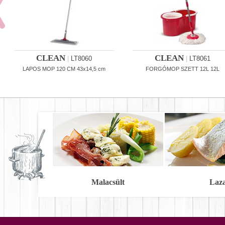
CLEAN
CLEAN
|
LT8060
|
LT8061
LAPOS MOP 120 CM 43x14,5 cm
FORGÓMOP SZETT 12L 12L
Malacsült
Laz