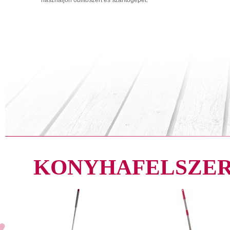
használjon öblítőszert és szárítógépet.
KONYHAFELSZER