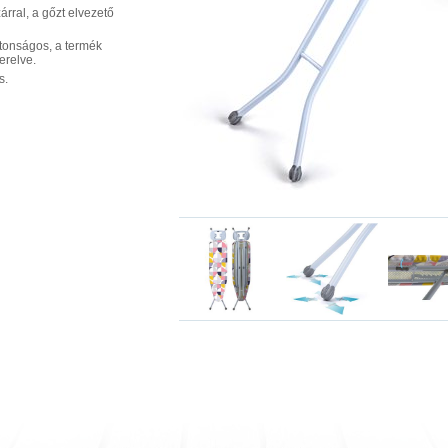
árral, a gőzt elvezető
ztonságos, a termék
erelve.
s.