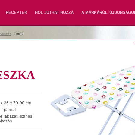
RECEPTEK
HOL JUTHAT HOZZÁ
A MÁRKÁRÓL
ÚJDONSÁGO
|
Vasalás
|
LT8039
ESZKA
 x 33 x 70-90 cm
l / pamut
ér lábazat, színes
pitozás