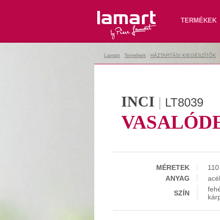
Lamart
TERMÉKEK
Lamart
|
Termékek
|
HÁZTARTÁSI KIEGÉSZÍTŐK
INCI
|
LT8039
VASALÓD
MÉRETEK
110
ANYAG
acé
feh
SZÍN
kár