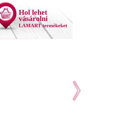
Hol lehet
vásárolni
LAMART termékeket