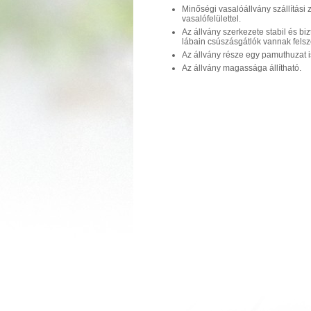
Minőségi vasalóállvány szállítási z
vasalófelülettel.
Az állvány szerkezete stabil és bi
lábain csúszásgátlók vannak felsz
Az állvány része egy pamuthuzat i
Az állvány magassága állítható.