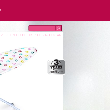
K
CZ
SK
EN
HU
PL
HR
RU
ES
RO
UZ
AR