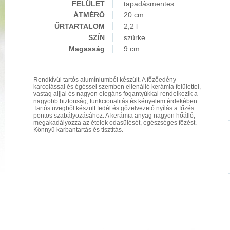
FELÜLET
tapadásmentes
ÁTMÉRŐ
20 cm
ŰRTARTALOM
2,2 l
SZÍN
szürke
Magasság
9 cm
Rendkívül tartós alumíniumból készült. A főzőedény
karcolással és égéssel szemben ellenálló kerámia felülettel,
vastag aljjal és nagyon elegáns fogantyúkkal rendelkezik a
nagyobb biztonság, funkcionalitás és kényelem érdekében.
Tartós üvegből készült fedél és gőzelvezető nyílás a főzés
pontos szabályozásához. A kerámia anyag nagyon hőálló,
megakadályozza az ételek odasülését, egészséges főzést.
Könnyű karbantartás és tisztítás.