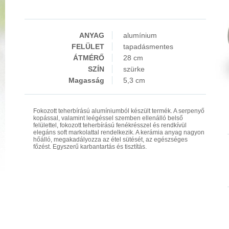
ANYAG
alumínium
FELÜLET
tapadásmentes
ÁTMÉRŐ
28 cm
SZÍN
szürke
Magasság
5,3 cm
Fokozott teherbírású alumíniumból készült termék. A serpenyő
kopással, valamint leégéssel szemben ellenálló belső
felülettel, fokozott teherbírású fenékrésszel és rendkívül
elegáns soft markolattal rendelkezik. A kerámia anyag nagyon
hőálló, megakadályozza az étel sütését, az egészséges
főzést. Egyszerű karbantartás és tisztítás.