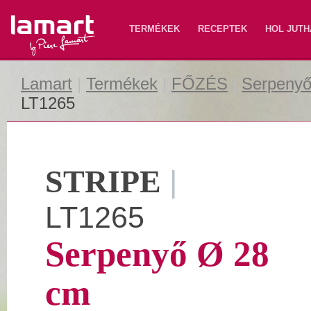
Lamart
TERMÉKEK
RECEPTEK
HOL JUTH
Lamart
|
Termékek
|
FŐZÉS
|
Serpenyő
LT1265
STRIPE
|
LT1265
Serpenyő Ø 28
cm