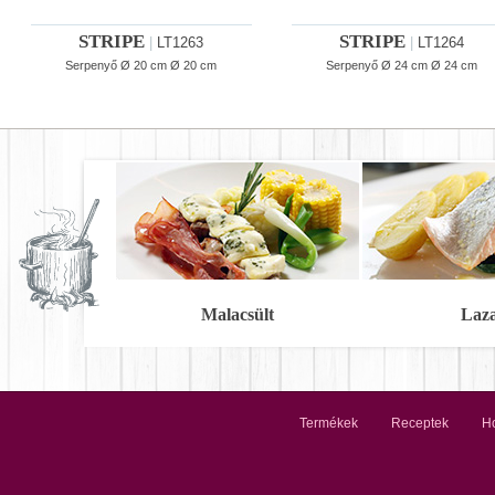
STRIPE
STRIPE
|
LT1263
|
LT1264
Serpenyő Ø 20 cm Ø 20 cm
Serpenyő Ø 24 cm Ø 24 cm
Malacsült
Laz
Termékek
Receptek
Ho