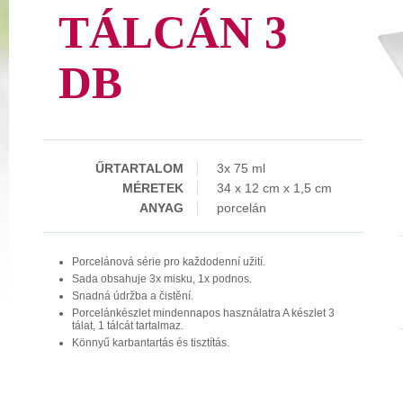
TÁLCÁN 3
DB
ŰRTARTALOM
3x 75 ml
MÉRETEK
34 x 12 cm x 1,5 cm
ANYAG
porcelán
Porcelánová série pro každodenní užití.
Sada obsahuje 3x misku, 1x podnos.
Snadná údržba a čistění.
Porcelánkészlet mindennapos használatra A készlet 3
tálat, 1 tálcát tartalmaz.
Könnyű karbantartás és tisztítás.