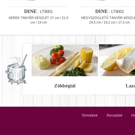
DINE
DINE
|
LT9001
|
LT9002
KEREK TÁNYÉR KÉSZLET 27 cm / 21,9
NÉGYSZÖGLETŰ TÁNYÉR KÉSZL
cm / 19 cm
24,5 cm / 19,2 cm / 17,3 cm
Zöldségtál
Laz
Termékek
Receptek
Ho