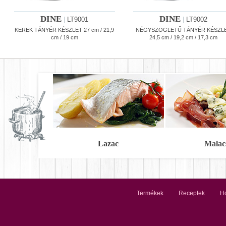
DINE
DINE
|
LT9001
|
LT9002
KEREK TÁNYÉR KÉSZLET 27 cm / 21,9
NÉGYSZÖGLETŰ TÁNYÉR KÉSZL
cm / 19 cm
24,5 cm / 19,2 cm / 17,3 cm
Lazac
Malac
Termékek
Receptek
Ho