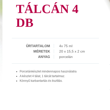
TÁLCÁN 4
DB
ŰRTARTALOM
4x 75 ml
MÉRETEK
20 x 15,5 x 2 cm
ANYAG
porcelán
Porcelánkészlet mindennapos használatra
A készlet 4 tálat, 1 tálcát tartalmaz.
Könnyű karbantartás és tisztítás.